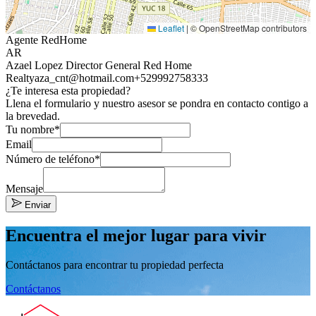
Leaflet
|
© OpenStreetMap contributors
Agente RedHome
AR
Azael Lopez Director General Red Home
Realty
aza_cnt@hotmail.com
+529992758333
¿Te interesa esta propiedad?
Llena el formulario y nuestro asesor se pondra en contacto contigo a
la brevedad.
Tu nombre*
Email
Número de teléfono*
Mensaje
Enviar
Encuentra el mejor lugar para vivir
Contáctanos para encontrar tu propiedad perfecta
Contáctanos