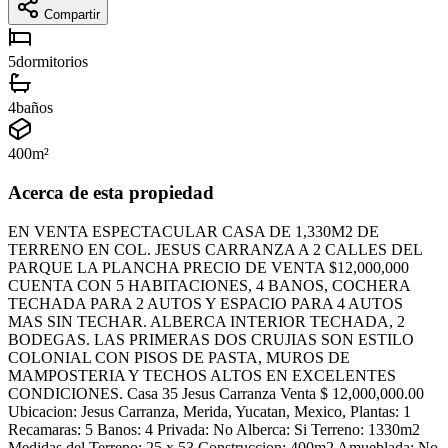
Compartir
5
dormitorios
4
baños
400
m²
Acerca de esta propiedad
EN VENTA ESPECTACULAR CASA DE 1,330M2 DE
TERRENO EN COL. JESUS CARRANZA A 2 CALLES DEL
PARQUE LA PLANCHA PRECIO DE VENTA $12,000,000
CUENTA CON 5 HABITACIONES, 4 BANOS, COCHERA
TECHADA PARA 2 AUTOS Y ESPACIO PARA 4 AUTOS
MAS SIN TECHAR. ALBERCA INTERIOR TECHADA, 2
BODEGAS. LAS PRIMERAS DOS CRUJIAS SON ESTILO
COLONIAL CON PISOS DE PASTA, MUROS DE
MAMPOSTERIA Y TECHOS ALTOS EN EXCELENTES
CONDICIONES. Casa 35 Jesus Carranza Venta $ 12,000,000.00
Ubicacion: Jesus Carranza, Merida, Yucatan, Mexico, Plantas: 1
Recamaras: 5 Banos: 4 Privada: No Alberca: Si Terreno: 1330m2
Medidas del Terreno: 25 x 53 Construccion: 400m2 Amueblada: No