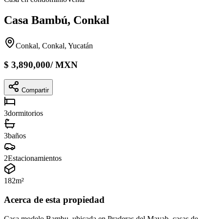
Casa Bambú, Conkal
Conkal, Conkal, Yucatán
$
3,890,000
/
MXN
Compartir
3
dormitorios
3
baños
2
Estacionamientos
182
m²
Acerca de esta propiedad
Casa modelo Bambu, ubicada en Praderas del Mayab, casas de