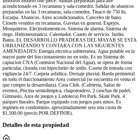
Inodoros modelo one piece. Salidas preparadas para aire
acondicionado en 3 recamaras y sala-comedor. Salidas de abanicos
preparadas en las 3 recamaras, sala-comedor, Tinaco de 750 lts.
Escarpa. Abanicos. Aires acondicionados. Canceles de bano.
Closets vestidos en recamaras. Gavetas en general. Espejos.
Mosquiteros. Electrodomesticos. Sistema de alarma. Sistema de
riego. Hidroneumatico. Calentador. Cuarto de servicio. Jardin.
Batea. EL DESARROLLO PRADERAS DEL MAYAB SE ESTA
URBANIZANDO Y CONTARA CON LAS SIGUIENTES
AMENIDADES: Energia electrica subterranea. Agua potable en la
mayor parte del fraccionamiento no en todo. Es un Sistema de
captacion CNA (Comision Nacional del Agua), se opera de forma
particular, clorada con hipoclorito de sodio. Caseta de entrada con
vigilancia 24/7. Carpeta asfaltica. Drenaje pluvial. Barda perimetral
en todo el fraccionamiento Area comercial (se encuentra en venta el
que compre la desarrollara). Casa Club. (Cafeteria, Salon de
eventos, Piscina semiolimpica, chapoteadero, 2 canchas de padel,
Gimnasio, Area de juegos y Ludoteca) Pet Park. Skate Park. 4
parques lineales. Parque equipado con juegos para ninos. Es
regimen en condominio, aproximadamente sera una cuota de
$1,500.00 (precio POR DEFINIR).
Detalles de esta propiedad