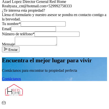
Azael Lopez Director General Red Home
Realty
aza_cnt@hotmail.com
+529992758333
¿Te interesa esta propiedad?
Llena el formulario y nuestro asesor se pondra en contacto contigo a
la brevedad.
Tu nombre*
Email
Número de teléfono*
Mensaje
Enviar
Encuentra el mejor lugar para vivir
Contáctanos para encontrar tu propiedad perfecta
Contáctanos