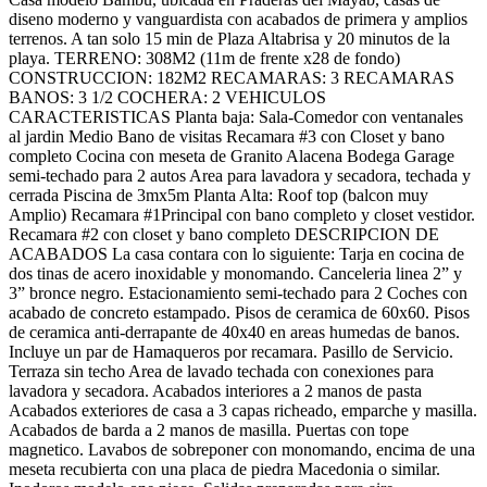
diseno moderno y vanguardista con acabados de primera y amplios
terrenos. A tan solo 15 min de Plaza Altabrisa y 20 minutos de la
playa. TERRENO: 308M2 (11m de frente x28 de fondo)
CONSTRUCCION: 182M2 RECAMARAS: 3 RECAMARAS
BANOS: 3 1/2 COCHERA: 2 VEHICULOS
CARACTERISTICAS Planta baja: Sala-Comedor con ventanales
al jardin Medio Bano de visitas Recamara #3 con Closet y bano
completo Cocina con meseta de Granito Alacena Bodega Garage
semi-techado para 2 autos Area para lavadora y secadora, techada y
cerrada Piscina de 3mx5m Planta Alta: Roof top (balcon muy
Amplio) Recamara #1Principal con bano completo y closet vestidor.
Recamara #2 con closet y bano completo DESCRIPCION DE
ACABADOS La casa contara con lo siguiente: Tarja en cocina de
dos tinas de acero inoxidable y monomando. Canceleria linea 2” y
3” bronce negro. Estacionamiento semi-techado para 2 Coches con
acabado de concreto estampado. Pisos de ceramica de 60x60. Pisos
de ceramica anti-derrapante de 40x40 en areas humedas de banos.
Incluye un par de Hamaqueros por recamara. Pasillo de Servicio.
Terraza sin techo Area de lavado techada con conexiones para
lavadora y secadora. Acabados interiores a 2 manos de pasta
Acabados exteriores de casa a 3 capas richeado, emparche y masilla.
Acabados de barda a 2 manos de masilla. Puertas con tope
magnetico. Lavabos de sobreponer con monomando, encima de una
meseta recubierta con una placa de piedra Macedonia o similar.