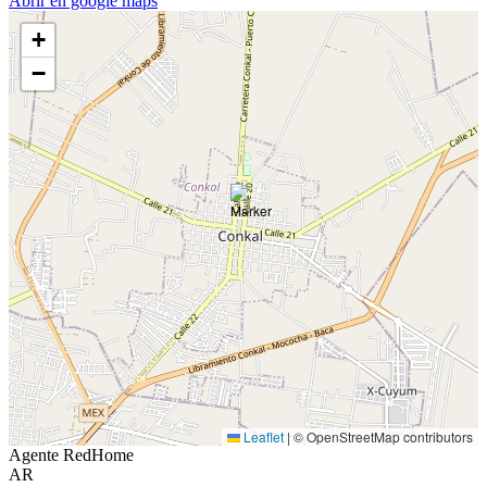
Abrir en google maps
+
−
Leaflet
|
© OpenStreetMap contributors
Agente RedHome
AR