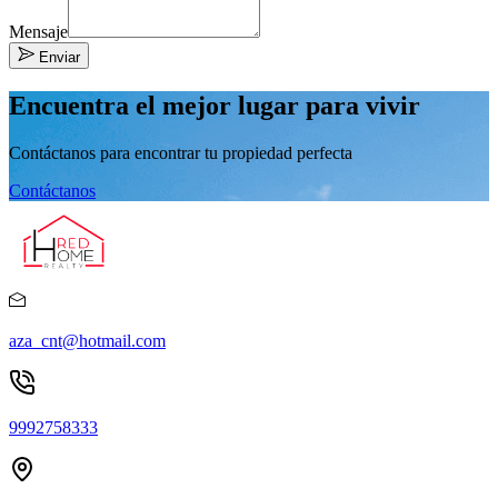
Mensaje
Enviar
Encuentra el mejor lugar para vivir
Contáctanos para encontrar tu propiedad perfecta
Contáctanos
aza_cnt@hotmail.com
9992758333