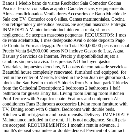
Banos 1 Medio bano de visitas Recibidor Sala Comedor Cocina
Piscina Terraza con sillas acapulco Caracteristicas y equipamiento:
Aires acondicionados Ventiladores Accesorios de Bano Mueble de
Sala con TV, Comedor con 6 sillas. Camas matrimoniales. Cocina
con refrigerador y utensilios basicos. Se aceptan mascotas Entrega:
INMEDIATA Mantenimiento incluido en la renta, si no es
negligencia. Se aceptan mascotas pequenas. REQUISITOS: 1 mes
de renta adelantada, 1 mes dedeposito Aval o doble deposito Pago
de Contrato Formas depago: Precio Total $20,000.00 pesos mensual
Precio Venta $4,500,000 pesos NO incluye Gastos de Luz, Agua,
Basura y Servicios de Internet. Precio y disponibilidad sujeto a
cambios sin previo aviso. Los precios NO Incluyen gastos
Notariales, impuestos derechos, NI costos de contratos de servicios.
Beautiful house completely renovated, furnished and equipped, for
rent in the center of Merida, located in the San Juan neighborhood. 3
blocks the San Benito market 5 blocks from San Juan park 7 blocks
from the Cathedral Description: 2 bedrooms 2 bathrooms 1 half
bathroom for guests Entry hall Living room Dining room Kitchen
Pool Terrace with Acapulco chairs Features and equipment: Air
conditioners Fans Bathroom accessories Living room furniture with
TV, Dining room with 6 chairs. Bedrooms with double beds.
Kitchen with refrigerator and basic utensils. Delivery: IMMEDIATE
Maintenance included in the rent, if it is not negligence. Small pets
are accepted. REQUIREMENTS: 1 month's rent in advance, 1
month's deposit Guarantee or double deposit Payment of Contract