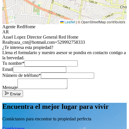
Leaflet
|
© OpenStreetMap contributors
Agente RedHome
AR
Azael Lopez Director General Red Home
Realty
aza_cnt@hotmail.com
+529992758333
¿Te interesa esta propiedad?
Llena el formulario y nuestro asesor se pondra en contacto contigo a
la brevedad.
Tu nombre*
Email
Número de teléfono*
Mensaje
Enviar
Encuentra el mejor lugar para vivir
Contáctanos para encontrar tu propiedad perfecta
Contáctanos