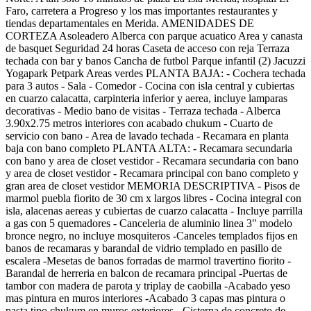
Faro, carretera a Progreso y los mas importantes restaurantes y
tiendas departamentales en Merida. AMENIDADES DE
CORTEZA Asoleadero Alberca con parque acuatico Area y canasta
de basquet Seguridad 24 horas Caseta de acceso con reja Terraza
techada con bar y banos Cancha de futbol Parque infantil (2) Jacuzzi
Yogapark Petpark Areas verdes PLANTA BAJA: - Cochera techada
para 3 autos - Sala - Comedor - Cocina con isla central y cubiertas
en cuarzo calacatta, carpinteria inferior y aerea, incluye lamparas
decorativas - Medio bano de visitas - Terraza techada - Alberca
3.90x2.75 metros interiores con acabado chukum - Cuarto de
servicio con bano - Area de lavado techada - Recamara en planta
baja con bano completo PLANTA ALTA: - Recamara secundaria
con bano y area de closet vestidor - Recamara secundaria con bano
y area de closet vestidor - Recamara principal con bano completo y
gran area de closet vestidor MEMORIA DESCRIPTIVA - Pisos de
marmol puebla fiorito de 30 cm x largos libres - Cocina integral con
isla, alacenas aereas y cubiertas de cuarzo calacatta - Incluye parrilla
a gas con 5 quemadores - Canceleria de aluminio linea 3" modelo
bronce negro, no incluye mosquiteros -Canceles templados fijos en
banos de recamaras y barandal de vidrio templado en pasillo de
escalera -Mesetas de banos forradas de marmol travertino fiorito -
Barandal de herreria en balcon de recamara principal -Puertas de
tambor con madera de parota y triplay de caobilla -Acabado yeso
mas pintura en muros interiores -Acabado 3 capas mas pintura o
pasta tipo chukum en muros exteriores - Cisterna de concreto de