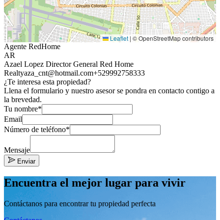
Leaflet
|
© OpenStreetMap contributors
Agente RedHome
AR
Azael Lopez Director General Red Home
Realty
aza_cnt@hotmail.com
+529992758333
¿Te interesa esta propiedad?
Llena el formulario y nuestro asesor se pondra en contacto contigo a
la brevedad.
Tu nombre*
Email
Número de teléfono*
Mensaje
Enviar
Encuentra el mejor lugar para vivir
Contáctanos para encontrar tu propiedad perfecta