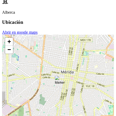
Alberca
Ubicación
Abrir en google maps
+
−