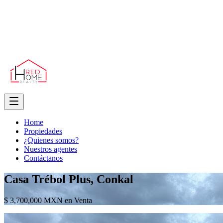
Home
Propiedades
¿Quienes somos?
Nuestros agentes
Contáctanos
Casa Trébol Plus, Conkal
$ 3,700,000 MXN en Venta