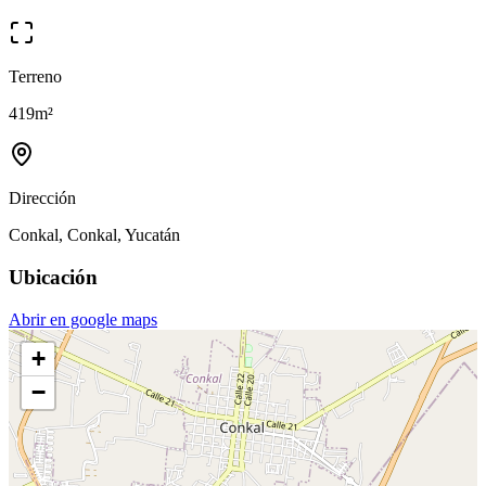
Terreno
419
m²
Dirección
Conkal, Conkal, Yucatán
Ubicación
Abrir en google maps
+
−