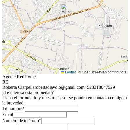
Leaflet
|
© OpenStreetMap contributors
Agente RedHome
RC
Roberta Ciarpella
robertadiavolo@gmail.com
+523318047529
¿Te interesa esta propiedad?
Llena el formulario y nuestro asesor se pondra en contacto contigo a
la brevedad.
Tu nombre*
Email
Número de teléfono*