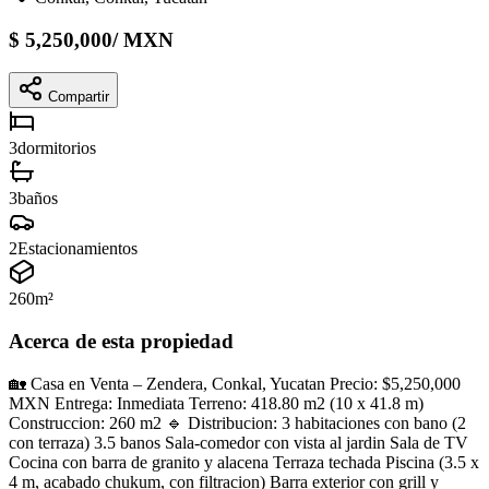
$
5,250,000
/
MXN
Compartir
3
dormitorios
3
baños
2
Estacionamientos
260
m²
Acerca de esta propiedad
🏡 Casa en Venta – Zendera, Conkal, Yucatan Precio: $5,250,000
MXN Entrega: Inmediata Terreno: 418.80 m2 (10 x 41.8 m)
Construccion: 260 m2 🔹 Distribucion: 3 habitaciones con bano (2
con terraza) 3.5 banos Sala-comedor con vista al jardin Sala de TV
Cocina con barra de granito y alacena Terraza techada Piscina (3.5 x
4 m, acabado chukum, con filtracion) Barra exterior con grill y