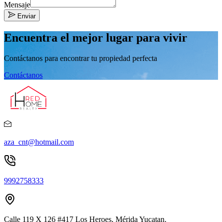
Mensaje
Enviar
Encuentra el mejor lugar para vivir
Contáctanos para encontrar tu propiedad perfecta
Contáctanos
aza_cnt@hotmail.com
9992758333
Calle 119 X 126 #417 Los Heroes, Mérida Yucatan.