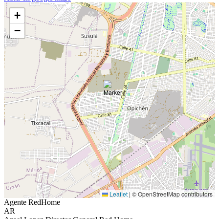
+
−
Leaflet
|
© OpenStreetMap contributors
Agente RedHome
AR