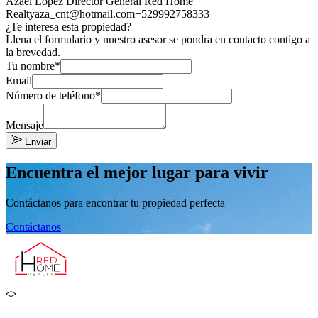
Azael Lopez Director General Red Home
Realty
aza_cnt@hotmail.com
+529992758333
¿Te interesa esta propiedad?
Llena el formulario y nuestro asesor se pondra en contacto contigo a
la brevedad.
Tu nombre*
Email
Número de teléfono*
Mensaje
Enviar
Encuentra el mejor lugar para vivir
Contáctanos para encontrar tu propiedad perfecta
Contáctanos