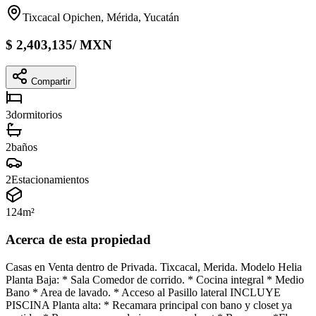
Tixcacal Opichen, Mérida, Yucatán
$
2,403,135
/
MXN
Compartir
3
dormitorios
2
baños
2
Estacionamientos
124
m²
Acerca de esta propiedad
Casas en Venta dentro de Privada. Tixcacal, Merida. Modelo Helia
Planta Baja: * Sala Comedor de corrido. * Cocina integral * Medio
Bano * Area de lavado. * Acceso al Pasillo lateral INCLUYE
PISCINA Planta alta: * Recamara principal con bano y closet ya