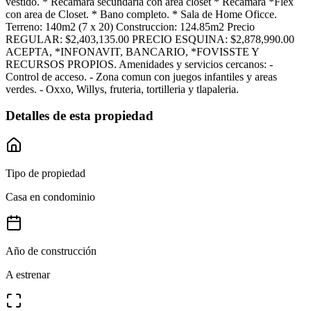
vestido. * Recamara secundaria con area closet * Recamara *Flex
con area de Closet. * Bano completo. * Sala de Home Oficce.
Terreno: 140m2 (7 x 20) Construccion: 124.85m2 Precio
REGULAR: $2,403,135.00 PRECIO ESQUINA: $2,878,990.00
ACEPTA, *INFONAVIT, BANCARIO, *FOVISSTE Y
RECURSOS PROPIOS. Amenidades y servicios cercanos: -
Control de acceso. - Zona comun con juegos infantiles y areas
verdes. - Oxxo, Willys, fruteria, tortilleria y tlapaleria.
Detalles de esta propiedad
Tipo de propiedad
Casa en condominio
Año de construcción
A estrenar