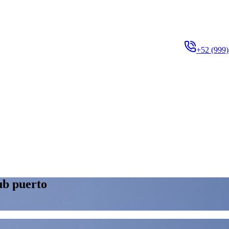
+52 (999)
ub puerto