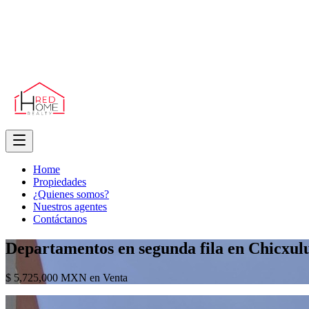
Home
Propiedades
¿Quienes somos?
Nuestros agentes
Contáctanos
Departamentos en segunda fila en Chicxul
$ 5,725,000 MXN en Venta