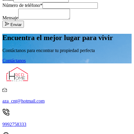
Número de teléfono*
Mensaje
Enviar
Encuentra el mejor lugar para vivir
Contáctanos para encontrar tu propiedad perfecta
Contáctanos
aza_cnt@hotmail.com
9992758333