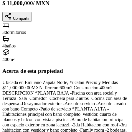
$
11,000,000
/
MXN
Compartir
3
dormitorios
4
baños
400
m²
Acerca de esta propiedad
Ubicada en Emiliano Zapata Norte, Yucatan Precio y Medidas
$11,000,000.00MXN Terreno 600m2 Construccion 400m2
DESCRIPCION *PLANTA BAJA -Piscina con area social y
Terraza -Sala -Comedor -Cochera para 2 autos -Cocina con area de
despensa -Desayunador exterior -Area de servicio -Area de lavado
con bano Competo -Patio de servicio *PLANTA ALTA -
Habitaciones principal con bano completo, vestidor, cuarto de
blancos y balcon con vista a piscina -Bano de habitacion principal
con espacio exterior en zona jacuzzi. -2da Habitacion con roof -3ra
habitacion con vestidor y bano completo -Family room -2 bodegas,