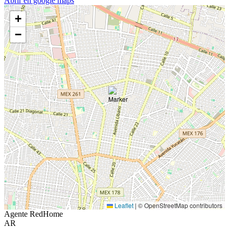
Abrir en google maps
+
−
Leaflet
|
© OpenStreetMap contributors
Agente RedHome
AR