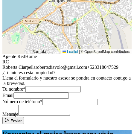
Leaflet
|
© OpenStreetMap contributors
Agente RedHome
RC
Roberta Ciarpella
robertadiavolo@gmail.com
+523318047529
¿Te interesa esta propiedad?
Llena el formulario y nuestro asesor se pondra en contacto contigo a
la brevedad.
Tu nombre*
Email
Número de teléfono*
Mensaje
Enviar
Encuentra el mejor lugar para vivir