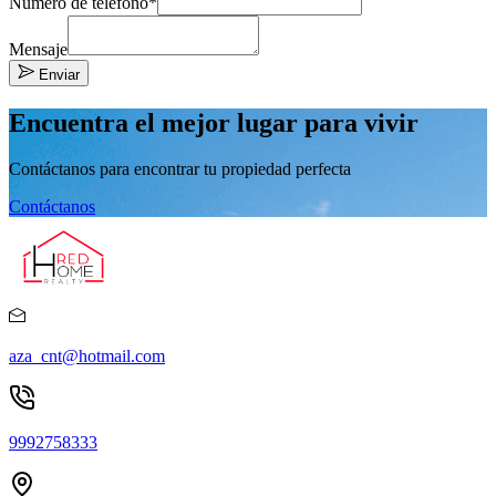
Número de teléfono*
Mensaje
Enviar
Encuentra el mejor lugar para vivir
Contáctanos para encontrar tu propiedad perfecta
Contáctanos
aza_cnt@hotmail.com
9992758333