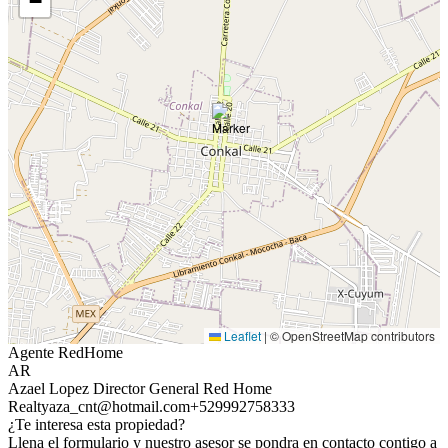
−
Leaflet
|
© OpenStreetMap contributors
Agente RedHome
AR
Azael Lopez Director General Red Home
Realty
aza_cnt@hotmail.com
+529992758333
¿Te interesa esta propiedad?
Llena el formulario y nuestro asesor se pondra en contacto contigo a