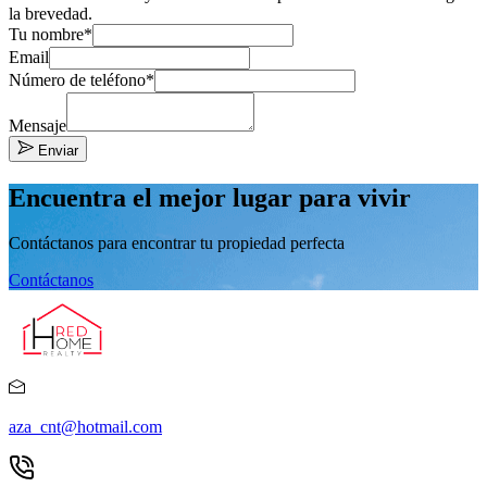
la brevedad.
Tu nombre*
Email
Número de teléfono*
Mensaje
Enviar
Encuentra el mejor lugar para vivir
Contáctanos para encontrar tu propiedad perfecta
Contáctanos
aza_cnt@hotmail.com