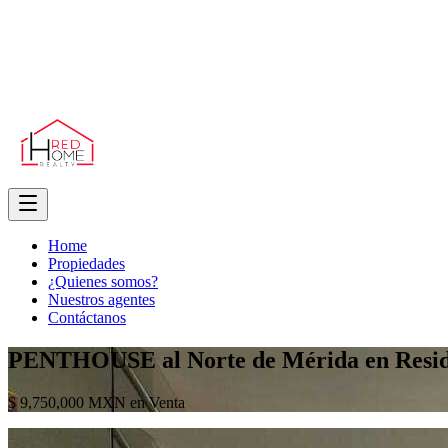
Home
Propiedades
¿Quienes somos?
Nuestros agentes
Contáctanos
PENTHOUSE al Norte de Mérida en Reside
$ 9,750,000 MXN en Venta