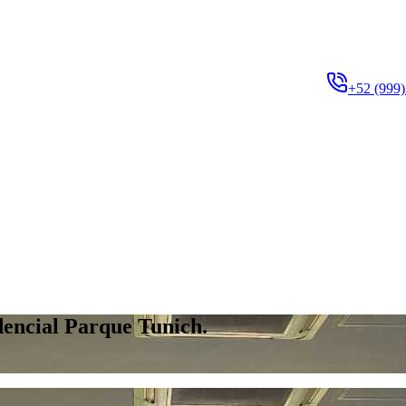
+52 (999)
ncial Parque Tunich.