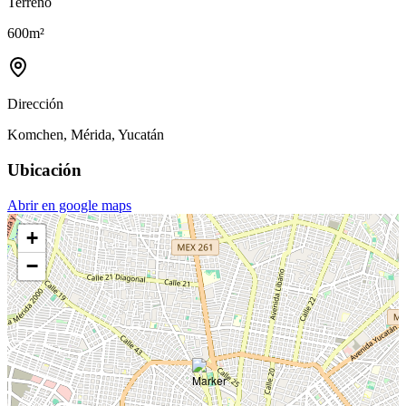
Terreno
600
m²
Dirección
Komchen, Mérida, Yucatán
Ubicación
Abrir en google maps
+
−