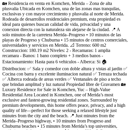
🏡 Residencia en venta en Komchen, Merida – Zona de alta
plusvalia Ubicada en Komchen, una de las zonas mas tranquilas,
exclusivas y con mayor crecimiento y plusvalia al norte de Merida.
Rodeada de desarrollos residenciales premium, esta propiedad es
ideal para quienes buscan calidad de vida, privacidad y una
conexion directa con la naturaleza sin alejarse de la ciudad. 📍 A
solo minutos de la carretera Merida–Progreso • 10 minutos de las
playas de Progreso y Chuburna • 15 minutos de centros comerciales,
universidades y servicios en Merida. 📐 Terreno: 600 m2
Construccion: 180.19 m2 Niveles: 2 - Recamaras: 1 amplia
recamara - Banos: 1 bano completo + 3 medios banos -
Estacionamiento: Hasta para 6 vehiculos - Alberca: Si 🏠
Distribucion: ✅ Sala y comedor con doble altura y vistas al jardin ✅
Cocina con barra y excelente iluminacion natural ✅ Terraza techada
✅ Alberca rodeada de areas verdes ✅ Ventanales de piso a techo
que brindan amplitud y luz natural Propiedad libre de Gravamen 🏡
Luxury Residence for Sale in Komchen, Yuc – High-Value
Residential Area Located in Komchen, one of Merida’s most
exclusive and fastest-growing residential zones. Surrounded by
premium developments, this home offers peace, privacy, and a high
quality of life—perfect for those seeking a relaxed lifestyle just
minutes from the city and the beach. 📍 Just minutes from the
Merida–Progreso highway, • 10 minutes from Progreso and
Chuburna beaches • 15 minutes from Merida’s top universities,