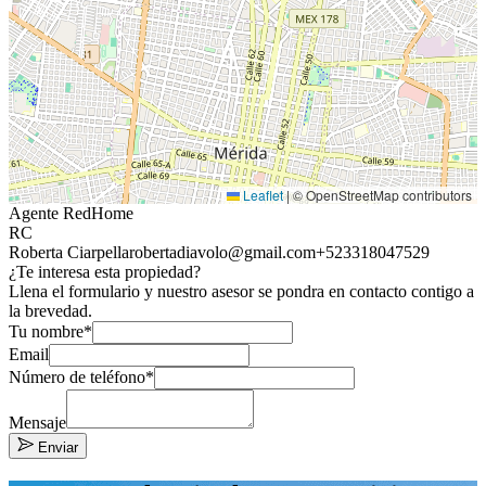
Leaflet
|
© OpenStreetMap contributors
Agente RedHome
RC
Roberta Ciarpella
robertadiavolo@gmail.com
+523318047529
¿Te interesa esta propiedad?
Llena el formulario y nuestro asesor se pondra en contacto contigo a
la brevedad.
Tu nombre*
Email
Número de teléfono*
Mensaje
Enviar