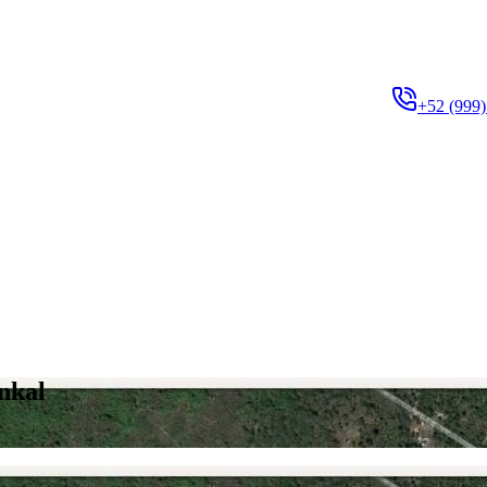
+52 (999)
nkal