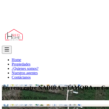
Home
Propiedades
¿Quienes somos?
Nuestros agentes
Contáctanos
Terreno entre NADIRA y TAMORA en Co
$ 17,000,000 MXN en Venta