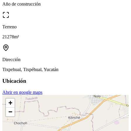
Año de construcción
Terreno
21278
m²
Dirección
Tixpehual, Tixpéhual, Yucatán
Ubicación
Abrir en google maps
+
−