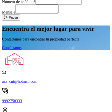
Número de teléfono*
Mensaje
Enviar
Encuentra el mejor lugar para vivir
Contáctanos para encontrar tu propiedad perfecta
Contáctanos
aza_cnt@hotmail.com
9992758333