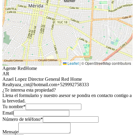
Leaflet
|
© OpenStreetMap contributors
Agente RedHome
AR
Azael Lopez Director General Red Home
Realty
aza_cnt@hotmail.com
+529992758333
¿Te interesa esta propiedad?
Llena el formulario y nuestro asesor se pondra en contacto contigo a
la brevedad.
Tu nombre*
Email
Número de teléfono*
Mensaje