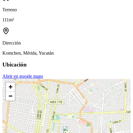
Terreno
111
m²
Dirección
Komchen, Mérida, Yucatán
Ubicación
Abrir en google maps
+
−